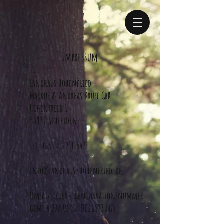
Impressum
Landhaus Hohenfried
Markus & Andreas Kruff GbR
Hohenfried 1
53937 Schleiden
Tel: 0151 /
22111543
info@landhaus-hohenfried.de
Umsatzsteuer-Identifikationsnummer
gem. § 27a UStG: DE
285830074