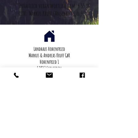
Inhaltlich verantwortlich gem. § 55 ii
RStV: Markus Kruff (Anschrift s.o.)
Landhaus Hohenfried
Markus & Andreas Kruff GbR
Hohenfried 1
53937 Schleiden
Impressum
Datenschutz
AGB
Downloads
FAQ